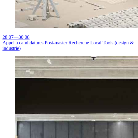
28.07
—
30.08
Appel à candidatures
Post-master Recherche Local Tools (design &
industrie)