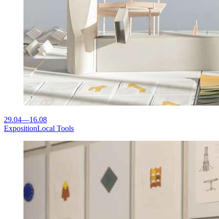
29.04
—
16.08
Exposition
Local Tools