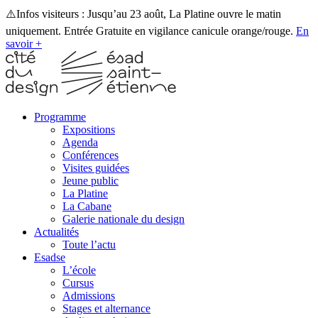
⚠️Infos visiteurs : Jusqu’au 23 août, La Platine ouvre le matin
uniquement. Entrée Gratuite en vigilance canicule orange/rouge.
En
savoir +
Programme
Expositions
Agenda
Conférences
Visites guidées
Jeune public
La Platine
La Cabane
Galerie nationale du design
Actualités
Toute l’actu
Esadse
L’école
Cursus
Admissions
Stages et alternance