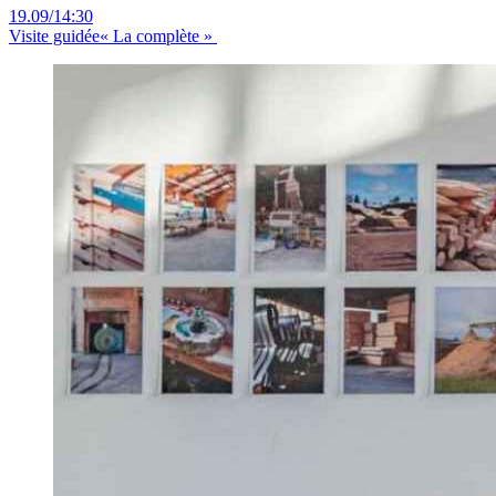
19.09
/
14:30
Visite guidée
« La complète »