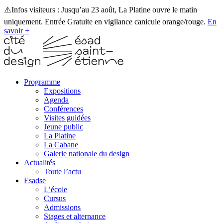
⚠️Infos visiteurs : Jusqu’au 23 août, La Platine ouvre le matin
uniquement. Entrée Gratuite en vigilance canicule orange/rouge.
En
savoir +
Programme
Expositions
Agenda
Conférences
Visites guidées
Jeune public
La Platine
La Cabane
Galerie nationale du design
Actualités
Toute l’actu
Esadse
L’école
Cursus
Admissions
Stages et alternance