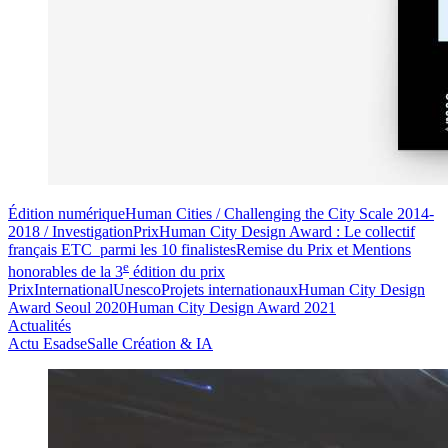
Édition numérique
Human Cities / Challenging the City Scale 2014-
2018 / Investigation
Prix
Human City Design Award : Le collectif
français ETC parmi les 10 finalistes
Remise du Prix et Mentions
e
honorables de la 3
édition du prix
Prix
International
Unesco
Projets internationaux
Human City Design
Award Seoul 2020
Human City Design Award 2021
Actualités
Actu Esadse
Salle Création & IA