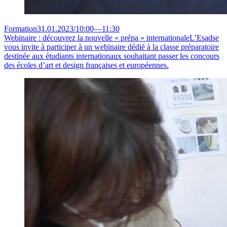
Formation
31.01.2023
/
10:00
—
11:30
Webinaire : découvrez la nouvelle « prépa » internationale
L’Esadse
vous invite à participer à un webinaire dédié à la classe préparatoire
destinée aux étudiants internationaux souhaitant passer les concours
des écoles d’art et design françaises et européennes.