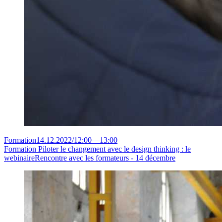
Formation
14.12.2022
/
12:00
—
13:00
Formation Piloter le changement avec le design thinking : le
webinaire
Rencontre avec les formateurs - 14 décembre