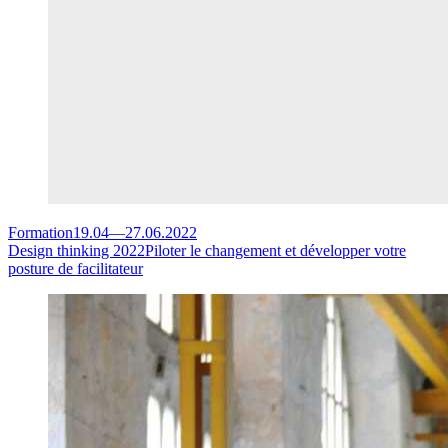
Formation
19.04
—
27.06.2022
Design thinking 2022
Piloter le changement et développer votre
posture de facilitateur