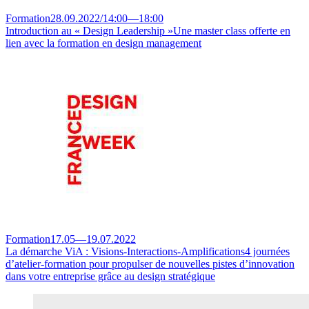
Formation
28.09.2022
/
14:00
—
18:00
Introduction au « Design Leadership »
Une master class offerte en
lien avec la formation en design management
Formation
17.05
—
19.07.2022
La démarche ViA : Visions-Interactions-Amplifications
4 journées
d’atelier-formation pour propulser de nouvelles pistes d’innovation
dans votre entreprise grâce au design stratégique