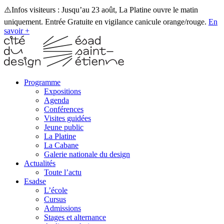
⚠️Infos visiteurs : Jusqu’au 23 août, La Platine ouvre le matin
uniquement. Entrée Gratuite en vigilance canicule orange/rouge.
En
savoir +
Programme
Expositions
Agenda
Conférences
Visites guidées
Jeune public
La Platine
La Cabane
Galerie nationale du design
Actualités
Toute l’actu
Esadse
L’école
Cursus
Admissions
Stages et alternance