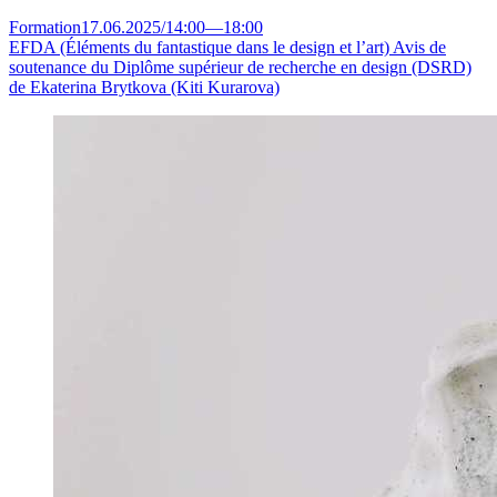
Formation
17.06.2025
/
14:00
—
18:00
EFDA (Éléments du fantastique dans le design et l’art)
Avis de
soutenance du Diplôme supérieur de recherche en design (DSRD)
de Ekaterina Brytkova (Kiti Kurarova)