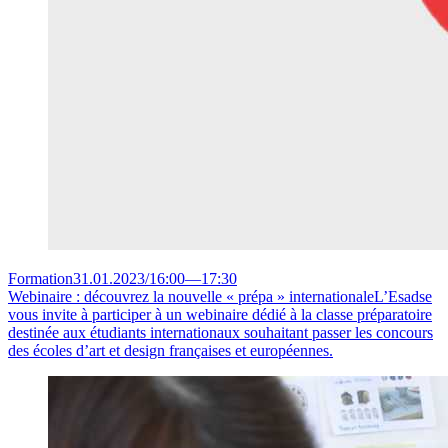
Formation
31.01.2023
/
16:00
—
17:30
Webinaire : découvrez la nouvelle « prépa » internationale
L’Esadse
vous invite à participer à un webinaire dédié à la classe préparatoire
destinée aux étudiants internationaux souhaitant passer les concours
des écoles d’art et design françaises et européennes.