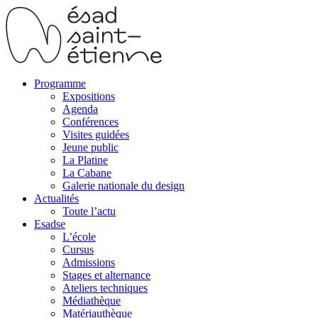
Programme
Expositions
Agenda
Conférences
Visites guidées
Jeune public
La Platine
La Cabane
Galerie nationale du design
Actualités
Toute l’actu
Esadse
L’école
Cursus
Admissions
Stages et alternance
Ateliers techniques
Médiathèque
Matériauthèque