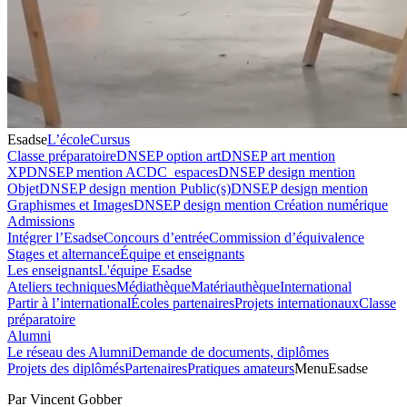
Esadse
L’école
Cursus
Classe préparatoire
DNSEP option art
DNSEP art mention
XP
DNSEP mention ACDC_espaces
DNSEP design mention
Objet
DNSEP design mention Public(s)
DNSEP design mention
Graphismes et Images
DNSEP design mention Création numérique
Admissions
Intégrer l’Esadse
Concours d’entrée
Commission d’équivalence
Stages et alternance
Équipe et enseignants
Les enseignants
L'équipe Esadse
Ateliers techniques
Médiathèque
Matériauthèque
International
Partir à l’international
Écoles partenaires
Projets internationaux
Classe
préparatoire
Alumni
Le réseau des Alumni
Demande de documents, diplômes
Projets des diplômés
Partenaires
Pratiques amateurs
Menu
Esadse
Par Vincent Gobber