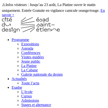
⚠️Infos visiteurs : Jusqu’au 23 août, La Platine ouvre le matin
uniquement. Entrée Gratuite en vigilance canicule orange/rouge.
En
savoir +
Programme
Expositions
Agenda
Conférences
Visites guidées
Jeune public
La Platine
La Cabane
Galerie nationale du design
Actualités
Toute l’actu
Esadse
L’école
Cursus
Admissions
Stages et alternance