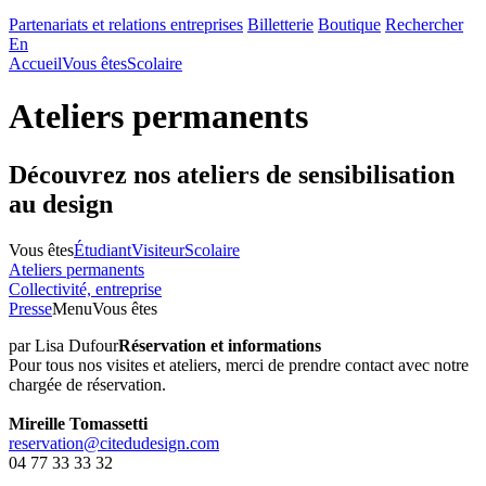
Partenariats et relations entreprises
Billetterie
Boutique
Rechercher
En
Accueil
Vous êtes
Scolaire
Ateliers permanents
Découvrez nos ateliers de sensibilisation
au design
Vous êtes
Étudiant
Visiteur
Scolaire
Ateliers permanents
Collectivité, entreprise
Presse
Menu
Vous êtes
par Lisa Dufour
Réservation et informations
Pour tous nos visites et ateliers, merci de prendre contact avec notre
chargée de réservation.
Mireille Tomassetti
reservation@citedudesign.com
04 77 33 33 32