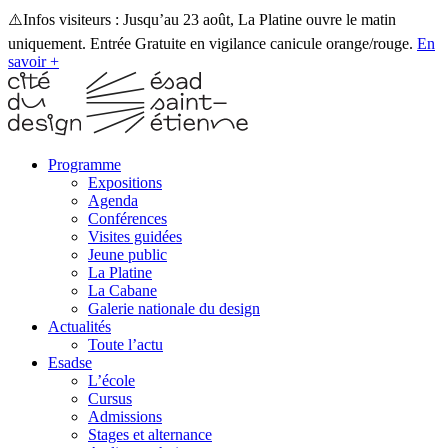
⚠️Infos visiteurs : Jusqu’au 23 août, La Platine ouvre le matin
uniquement. Entrée Gratuite en vigilance canicule orange/rouge.
En
savoir +
Programme
Expositions
Agenda
Conférences
Visites guidées
Jeune public
La Platine
La Cabane
Galerie nationale du design
Actualités
Toute l’actu
Esadse
L’école
Cursus
Admissions
Stages et alternance