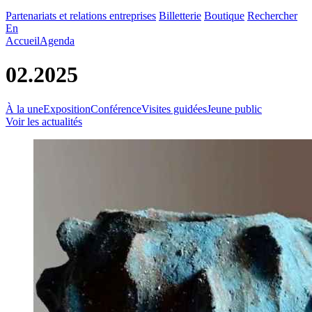
Partenariats et relations entreprises
Billetterie
Boutique
Rechercher
En
Accueil
Agenda
02.2025
À la une
Exposition
Conférence
Visites guidées
Jeune public
Voir les actualités