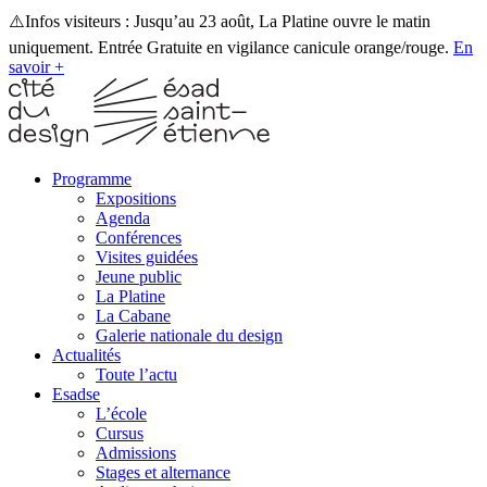
⚠️Infos visiteurs : Jusqu’au 23 août, La Platine ouvre le matin
uniquement. Entrée Gratuite en vigilance canicule orange/rouge.
En
savoir +
Programme
Expositions
Agenda
Conférences
Visites guidées
Jeune public
La Platine
La Cabane
Galerie nationale du design
Actualités
Toute l’actu
Esadse
L’école
Cursus
Admissions
Stages et alternance