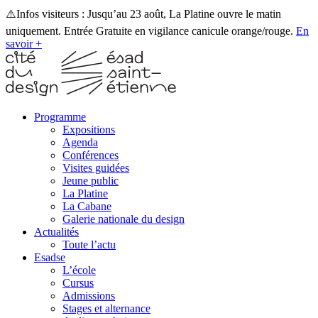
⚠️Infos visiteurs : Jusqu’au 23 août, La Platine ouvre le matin
uniquement. Entrée Gratuite en vigilance canicule orange/rouge.
En
savoir +
Programme
Expositions
Agenda
Conférences
Visites guidées
Jeune public
La Platine
La Cabane
Galerie nationale du design
Actualités
Toute l’actu
Esadse
L’école
Cursus
Admissions
Stages et alternance