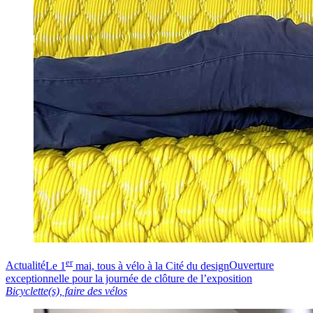
er
Actualité
Le 1
mai, tous à vélo à la Cité du design
Ouverture
exceptionnelle pour la journée de clôture de l’exposition
Bicyclette(s), faire des vélos