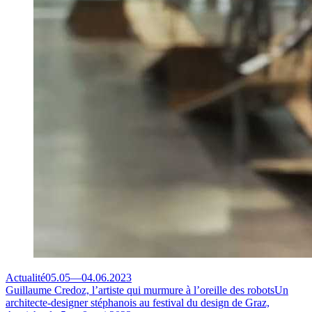
Actualité
05.05
—
04.06.2023
Guillaume Credoz, l’artiste qui murmure à l’oreille des robots
Un
architecte-designer stéphanois au festival du design de Graz,