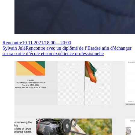
Rencontre
10.11.2021
/
18:00
—
20:00
Sylvain Julé
Rencontre avec un diplômé de l’Esadse afin d’échanger
sur sa sortie d’école et son expérience professionnelle