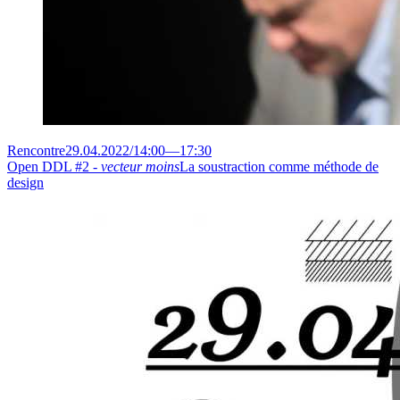
Rencontre
29.04.2022
/
14:00
—
17:30
Open DDL #2 -
vecteur moins
La soustraction comme méthode de
design