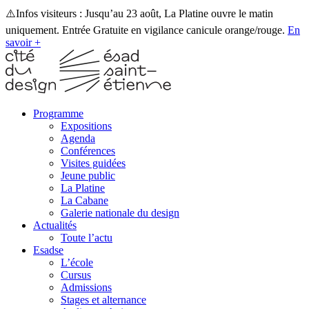
⚠️Infos visiteurs : Jusqu’au 23 août, La Platine ouvre le matin
uniquement. Entrée Gratuite en vigilance canicule orange/rouge.
En
savoir +
Programme
Expositions
Agenda
Conférences
Visites guidées
Jeune public
La Platine
La Cabane
Galerie nationale du design
Actualités
Toute l’actu
Esadse
L’école
Cursus
Admissions
Stages et alternance