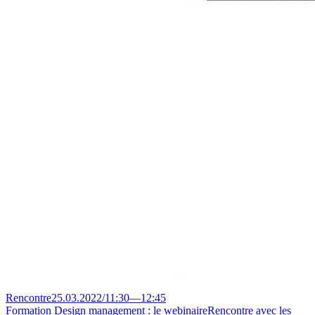
Rencontre
25.03.2022
/
11:30
—
12:45
Formation Design management : le webinaire
Rencontre avec les