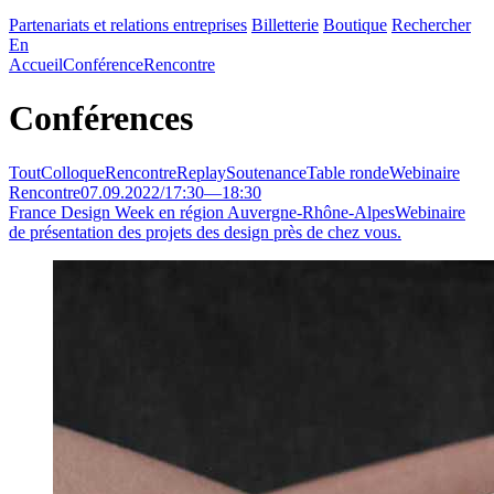
Partenariats et relations entreprises
Billetterie
Boutique
Rechercher
En
Accueil
Conférence
Rencontre
Conférences
Tout
Colloque
Rencontre
Replay
Soutenance
Table ronde
Webinaire
Rencontre
07.09.2022
/
17:30
—
18:30
France Design Week en région Auvergne-Rhône-Alpes
Webinaire
de présentation des projets des design près de chez vous.