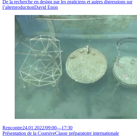
De la recherche en design par les praticiens et autres digressions sur
l’alterproduction
David Enon
Rencontre
24.01.2022
/
09:00
—
17:30
Présentation de la Coursive
Classe préparatoire internationale