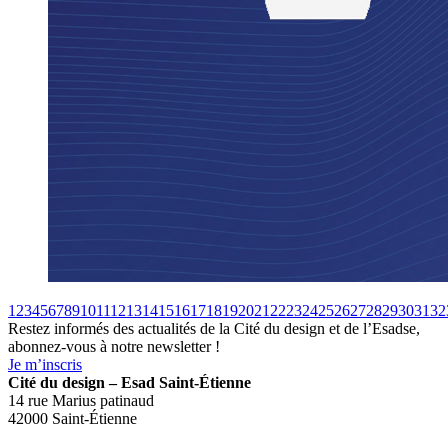
1
2
3
4
5
6
7
8
9
10
11
12
13
14
15
16
17
18
19
20
21
22
23
24
25
26
27
28
29
30
31
32
Restez informés des actualités de la Cité du design et de l’Esadse,
abonnez-vous à notre newsletter !
Je m’inscris
Cité du design – Esad Saint-Étienne
14 rue Marius patinaud
42000 Saint-Étienne