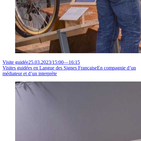
Visite guidée
25.03.2023
/
15:00
—
16:15
Visites guidées en Langue des Signes Française
En compagnie d’un
médiateur et d’un interprète