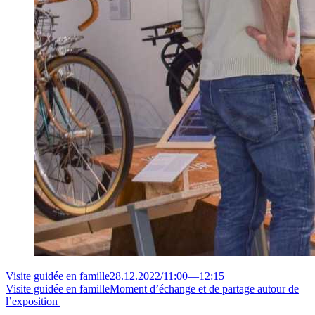
Visite guidée en famille
28.12.2022
/
11:00
—
12:15
Visite guidée en famille
Moment d’échange et de partage autour de
l’exposition