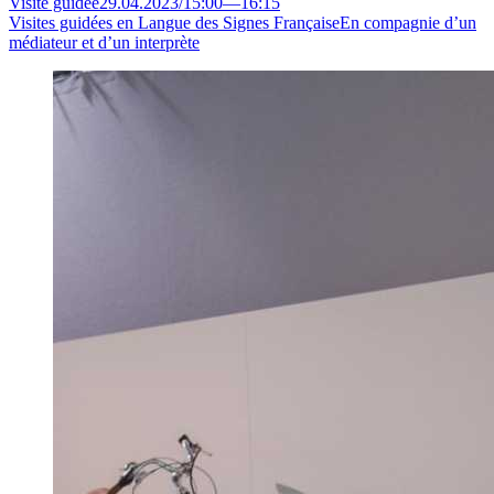
Visite guidée
29.04.2023
/
15:00
—
16:15
Visites guidées en Langue des Signes Française
En compagnie d’un
médiateur et d’un interprète