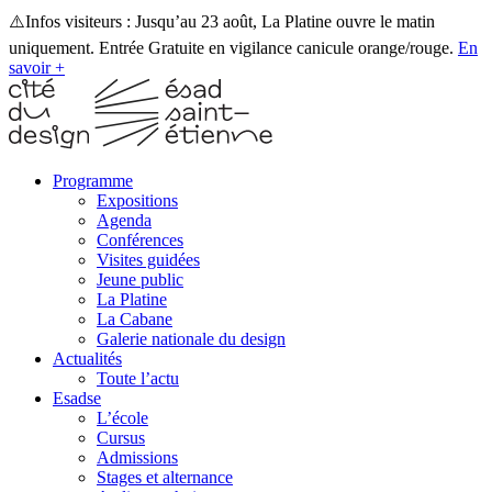
⚠️Infos visiteurs : Jusqu’au 23 août, La Platine ouvre le matin
uniquement. Entrée Gratuite en vigilance canicule orange/rouge.
En
savoir +
Programme
Expositions
Agenda
Conférences
Visites guidées
Jeune public
La Platine
La Cabane
Galerie nationale du design
Actualités
Toute l’actu
Esadse
L’école
Cursus
Admissions
Stages et alternance