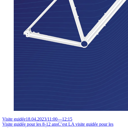
Visite guidée
18.04.2023
/
11:00
—
12:15
Visite guidée pour les 8-12 ans
C’est LA visite guidée pour les