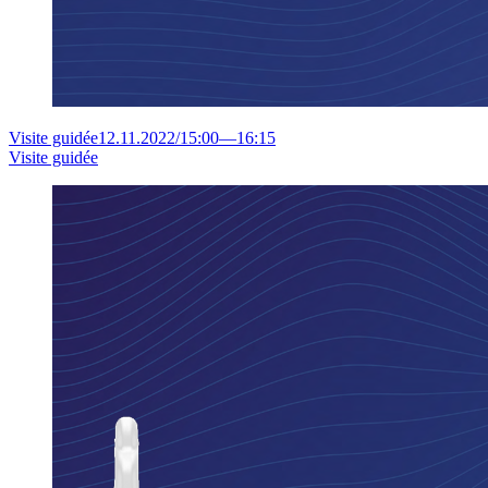
Visite guidée
12.11.2022
/
15:00
—
16:15
Visite guidée