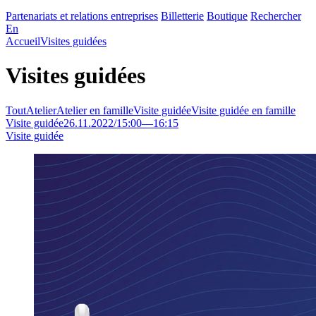
Partenariats et relations entreprises
Billetterie
Boutique
Rechercher
En
Accueil
Visites guidées
Visites guidées
Tout
Atelier
Atelier en famille
Visite guidée
Visite guidée en famille
Visite guidée
26.11.2022
/
15:00
—
16:15
Visite guidée