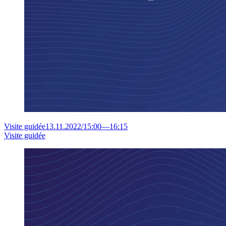
Visite guidée
13.11.2022
/
15:00
—
16:15
Visite guidée