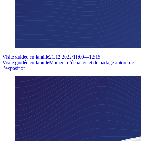
Visite guidée en famille
21.12.2022
/
11:00
—
12:15
Visite guidée en famille
Moment d’échange et de partage autour de
l’exposition