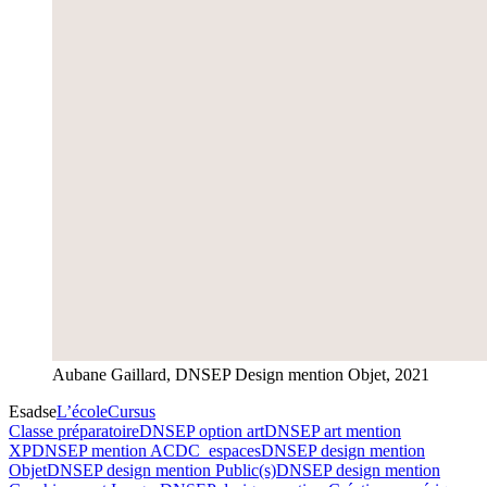
Aubane Gaillard, DNSEP Design mention Objet, 2021
Esadse
L’école
Cursus
Classe préparatoire
DNSEP option art
DNSEP art mention
XP
DNSEP mention ACDC_espaces
DNSEP design mention
Objet
DNSEP design mention Public(s)
DNSEP design mention