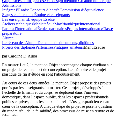
Graphismes et Images
DNSEP design mention Création numérique
Admissions
Intégrer l’Esadse
Concours d’entrée
Commission d’équivalence
Stages et alternance
Équipe et enseignants
Les enseignants
L'équipe Esadse
Ateliers techniques
Médiathèque
Matériauthèque
International
Partir à l’international
Écoles partenaires
Projets internationaux
Classe
préparatoire
Alumni
Le réseau des Alumni
Demande de documents, diplômes
Projets des diplômés
Partenaires
Pratiques amateurs
Menu
Esadse
par Caroline D’Auria
En master 1 et 2, la mention Objet accompagne chaque étudiant sur
un projet de recherche et de conception. Le mémoire et le projet
plastique de fin d’étude en sont l’aboutissement.
Au cours de ces deux années, la mention Objet propose des projets
portés par les enseignants du master. Ces projets, développés à
l’échelle de la main et du corps, se déploient dans l’univers
domestique, dans l’espace public, dans les espaces professionnels
publics et privés, dans les lieux culturels. L’usager-praticien est au
cœur de la conception. A chaque étape du projet se pose la question
du rendre réel, de la faisabilité, des processus de mise en œuvre et de
fabrication.