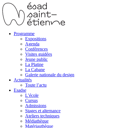
Programme
Expositions
Agenda
Conférences
Visites guidées
Jeune public
La Platine
La Cabane
Galerie nationale du design
Actualités
Toute l’actu
Esadse
L’école
Cursus
Admissions
Stages et alternance
Ateliers techniques
Médiathèque
Matériauthèque