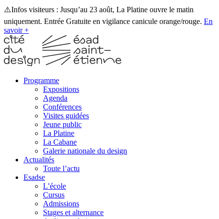
⚠️Infos visiteurs : Jusqu’au 23 août, La Platine ouvre le matin
uniquement. Entrée Gratuite en vigilance canicule orange/rouge.
En
savoir +
Programme
Expositions
Agenda
Conférences
Visites guidées
Jeune public
La Platine
La Cabane
Galerie nationale du design
Actualités
Toute l’actu
Esadse
L’école
Cursus
Admissions
Stages et alternance