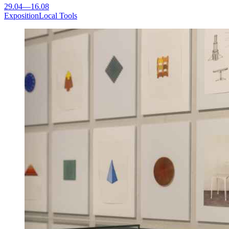
29.04
—
16.08
Exposition
Local Tools