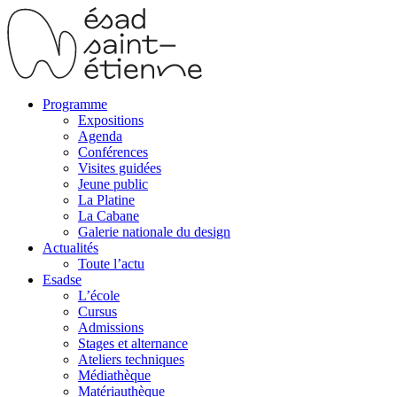
Programme
Expositions
Agenda
Conférences
Visites guidées
Jeune public
La Platine
La Cabane
Galerie nationale du design
Actualités
Toute l’actu
Esadse
L’école
Cursus
Admissions
Stages et alternance
Ateliers techniques
Médiathèque
Matériauthèque