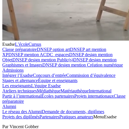
Esadse
L’école
Cursus
Classe préparatoire
DNSEP option art
DNSEP art mention
XP
DNSEP mention ACDC_espaces
DNSEP design mention
Objet
DNSEP design mention Public(s)
DNSEP design mention
Graphismes et Images
DNSEP design mention Création numérique
Admissions
Intégrer l’Esadse
Concours d’entrée
Commission d’équivalence
Stages et alternance
Équipe et enseignants
Les enseignants
L'équipe Esadse
Ateliers techniques
Médiathèque
Matériauthèque
International
Partir à l’international
Écoles partenaires
Projets internationaux
Classe
préparatoire
Alumni
Le réseau des Alumni
Demande de documents, diplômes
Projets des diplômés
Partenaires
Pratiques amateurs
Menu
Esadse
Par Vincent Gobber