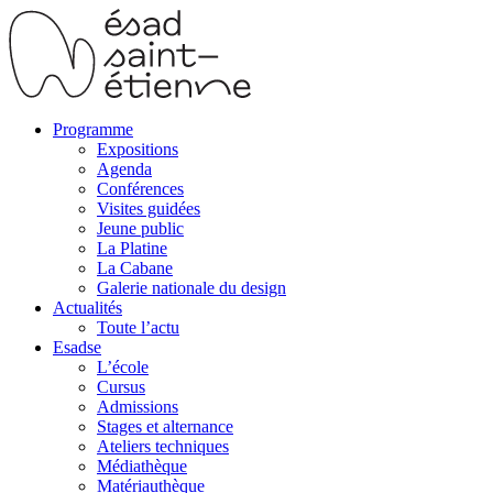
Programme
Expositions
Agenda
Conférences
Visites guidées
Jeune public
La Platine
La Cabane
Galerie nationale du design
Actualités
Toute l’actu
Esadse
L’école
Cursus
Admissions
Stages et alternance
Ateliers techniques
Médiathèque
Matériauthèque