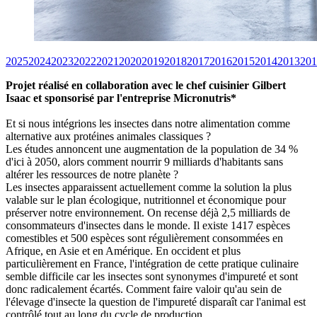
2025
2024
2023
2022
2021
2020
2019
2018
2017
2016
2015
2014
2013
201
Projet réalisé en collaboration avec le chef cuisinier Gilbert
Isaac et sponsorisé par l'entreprise Micronutris*
Et si nous intégrions les insectes dans notre alimentation comme
alternative aux protéines animales classiques ?
Les études annoncent une augmentation de la population de 34 %
d'ici à 2050, alors comment nourrir 9 milliards d'habitants sans
altérer les ressources de notre planète ?
Les insectes apparaissent actuellement comme la solution la plus
valable sur le plan écologique, nutritionnel et économique pour
préserver notre environnement. On recense déjà 2,5 milliards de
consommateurs d'insectes dans le monde. Il existe 1417 espèces
comestibles et 500 espèces sont régulièrement consommées en
Afrique, en Asie et en Amérique. En occident et plus
particulièrement en France, l'intégration de cette pratique culinaire
semble difficile car les insectes sont synonymes d'impureté et sont
donc radicalement écartés. Comment faire valoir qu'au sein de
l'élevage d'insecte la question de l'impureté disparaît car l'animal est
contrôlé tout au long du cycle de production.