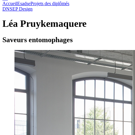
Accueil
Esadse
Projets des diplômés
DNSEP Design
Léa Pruykemaquere
Saveurs entomophages