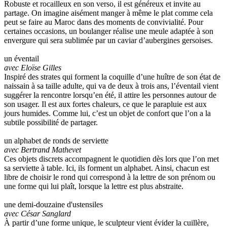
Robuste et rocailleux en son verso, il est généreux et invite au
partage. On imagine aisément manger à même le plat comme cela
peut se faire au Maroc dans des moments de convivialité. Pour
certaines occasions, un boulanger réalise une meule adaptée à son
envergure qui sera sublimée par un caviar d’aubergines gersoises.
un éventail
avec Eloïse Gilles
Inspiré des strates qui forment la coquille d’une huître de son état de
naissain à sa taille adulte, qui va de deux à trois ans, l’éventail vient
suggérer la rencontre lorsqu’en été, il attire les personnes autour de
son usager. Il est aux fortes chaleurs, ce que le parapluie est aux
jours humides. Comme lui, c’est un objet de confort que l’on a la
subtile possibilité de partager.
un alphabet de ronds de serviette
avec Bertrand Mathevet
Ces objets discrets accompagnent le quotidien dès lors que l’on met
sa serviette à table. Ici, ils forment un alphabet. Ainsi, chacun est
libre de choisir le rond qui correspond à la lettre de son prénom ou
une forme qui lui plaît, lorsque la lettre est plus abstraite.
une demi-douzaine d'ustensiles
avec César Sanglard
À partir d’une forme unique, le sculpteur vient évider la cuillère,