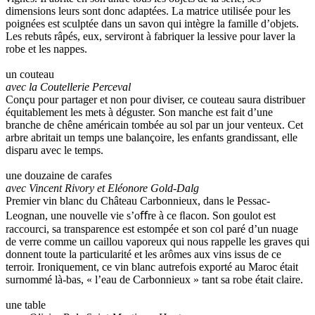
dimensions leurs sont donc adaptées. La matrice utilisée pour les
poignées est sculptée dans un savon qui intègre la famille d’objets.
Les rebuts râpés, eux, serviront à fabriquer la lessive pour laver la
robe et les nappes.
un couteau
avec la Coutellerie Perceval
Conçu pour partager et non pour diviser, ce couteau saura distribuer
équitablement les mets à déguster. Son manche est fait d’une
branche de chêne américain tombée au sol par un jour venteux. Cet
arbre abritait un temps une balançoire, les enfants grandissant, elle
disparu avec le temps.
une douzaine de carafes
avec Vincent Rivory et Eléonore Gold-Dalg
Premier vin blanc du Château Carbonnieux, dans le Pessac-
Leognan, une nouvelle vie s’oﬀre à ce ﬂacon. Son goulot est
raccourci, sa transparence est estompée et son col paré d’un nuage
de verre comme un caillou vaporeux qui nous rappelle les graves qui
donnent toute la particularité et les arômes aux vins issus de ce
terroir. Ironiquement, ce vin blanc autrefois exporté au Maroc était
surnommé là-bas, « l’eau de Carbonnieux » tant sa robe était claire.
une table