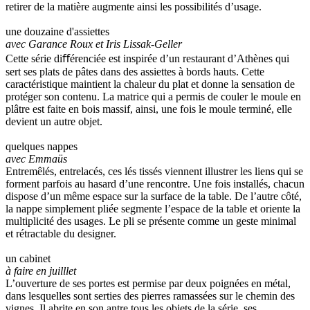
retirer de la matière augmente ainsi les possibilités d’usage.
une douzaine d'assiettes
avec Garance Roux et Iris Lissak-Geller
Cette série diﬀérenciée est inspirée d’un restaurant d’Athènes qui
sert ses plats de pâtes dans des assiettes à bords hauts. Cette
caractéristique maintient la chaleur du plat et donne la sensation de
protéger son contenu. La matrice qui a permis de couler le moule en
plâtre est faite en bois massif, ainsi, une fois le moule terminé, elle
devient un autre objet.
quelques nappes
avec Emmaüs
Entremêlés, entrelacés, ces lés tissés viennent illustrer les liens qui se
forment parfois au hasard d’une rencontre. Une fois installés, chacun
dispose d’un même espace sur la surface de la table. De l’autre côté,
la nappe simplement pliée segmente l’espace de la table et oriente la
multiplicité des usages. Le pli se présente comme un geste minimal
et rétractable du designer.
un cabinet
à faire en juilllet
L’ouverture de ses portes est permise par deux poignées en métal,
dans lesquelles sont serties des pierres ramassées sur le chemin des
vignes. Il abrite en son antre tous les objets de la série, ses