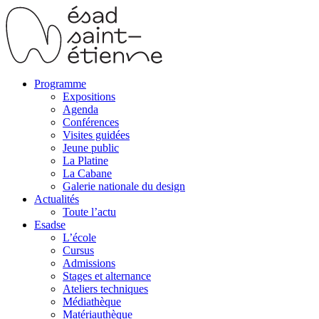
Programme
Expositions
Agenda
Conférences
Visites guidées
Jeune public
La Platine
La Cabane
Galerie nationale du design
Actualités
Toute l’actu
Esadse
L’école
Cursus
Admissions
Stages et alternance
Ateliers techniques
Médiathèque
Matériauthèque