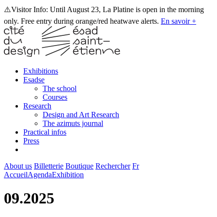
⚠️Visitor Info: Until August 23, La Platine is open in the morning
only. Free entry during orange/red heatwave alerts.
En savoir +
Exhibitions
Esadse
The school
Courses
Research
Design and Art Research
The azimuts journal
Practical infos
Press
About us
Billetterie
Boutique
Rechercher
Fr
Accueil
Agenda
Exhibition
09.2025