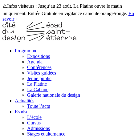
⚠️Infos visiteurs : Jusqu’au 23 août, La Platine ouvre le matin
uniquement. Entrée Gratuite en vigilance canicule orange/rouge.
En
savoir +
Programme
Expositions
Agenda
Conférences
Visites guidées
Jeune public
La Platine
La Cabane
Galerie nationale du design
Actualités
Toute l’actu
Esadse
L’école
Cursus
Admissions
Stages et alternance