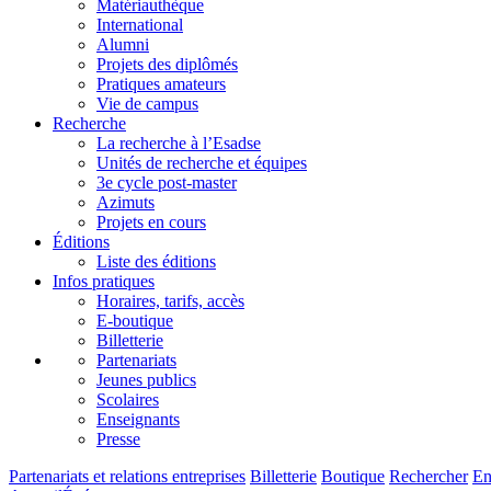
Matériauthèque
International
Alumni
Projets des diplômés
Pratiques amateurs
Vie de campus
Recherche
La recherche à l’Esadse
Unités de recherche et équipes
3e cycle post-master
Azimuts
Projets en cours
Éditions
Liste des éditions
Infos pratiques
Horaires, tarifs, accès
E-boutique
Billetterie
Partenariats
Jeunes publics
Scolaires
Enseignants
Presse
Partenariats et relations entreprises
Billetterie
Boutique
Rechercher
E