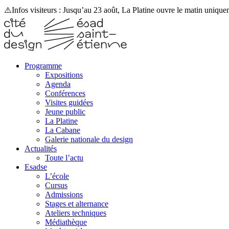
⚠️Infos visiteurs : Jusqu’au 23 août, La Platine ouvre le matin uniqu
Programme
Expositions
Agenda
Conférences
Visites guidées
Jeune public
La Platine
La Cabane
Galerie nationale du design
Actualités
Toute l’actu
Esadse
L’école
Cursus
Admissions
Stages et alternance
Ateliers techniques
Médiathèque