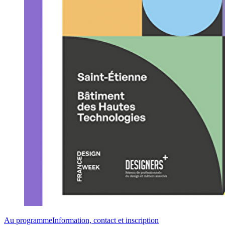
Au programme
Information, contact et inscription