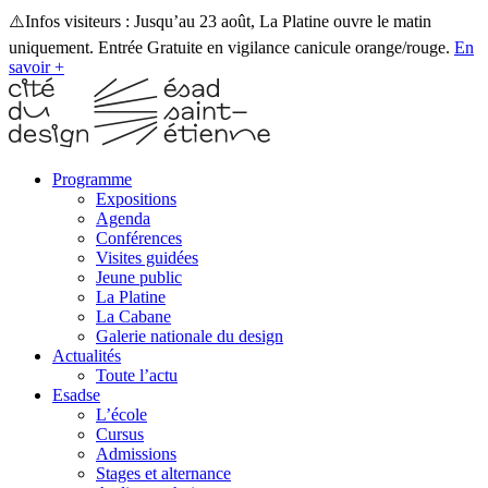
⚠️Infos visiteurs : Jusqu’au 23 août, La Platine ouvre le matin
uniquement. Entrée Gratuite en vigilance canicule orange/rouge.
En
savoir +
Programme
Expositions
Agenda
Conférences
Visites guidées
Jeune public
La Platine
La Cabane
Galerie nationale du design
Actualités
Toute l’actu
Esadse
L’école
Cursus
Admissions
Stages et alternance