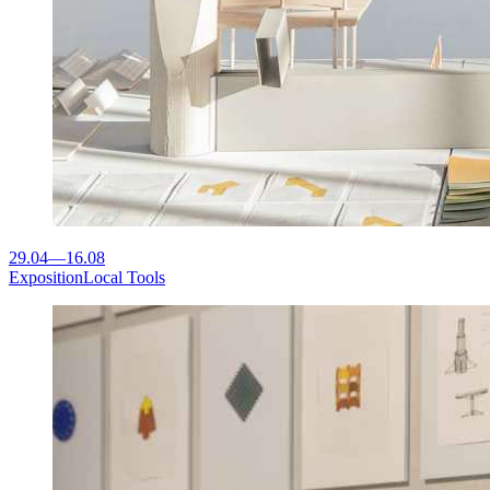
29.04
—
16.08
Exposition
Local Tools