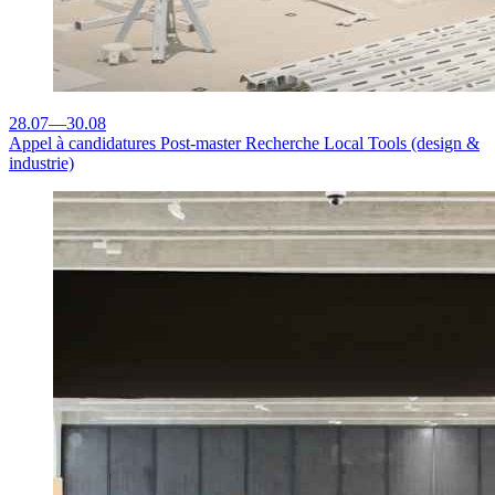
28.07
—
30.08
Appel à candidatures
Post-master Recherche Local Tools (design &
industrie)